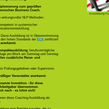
iplomierung zum geprüften
temischen Business Coach.
Ausbildung Fam
 wirkungsvoller NLP-Methoden.
ompetenz in systemischer
isationsentwicklung.
:
Diese Ausbildung ist in Übereinstimmung
und den hohen Standards der
ECA
zertifiziert
 anerkannt.
Kompaktausbildung:
berufsverträgliche
stage pro Block am Samstag und Sonntag
llen zusätzliche Reise- und
ür Prüfungsgebühren oder Supervision.
äßiger Veranstalter anerkannt:
esamte Investition - für diese
 Arbeitgeber übernommen.
ch nach - es lohnt sich!
nnen diese Coaching-Ausbildung als
.
bildung eine Betriebsausgabe, die zu