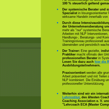
100 % steuerlich geltend gema
Der systemische Berater und s
Spezialist
in lösungsorientierter
wirksame Handeln innerhalb von
Durch diese Intensivausbildun
der Unternehmensberatung und
mehr als "nur" systemische Bera
Arbeiten mit NLP Interventionen,
Handlungs-, Beratungs- und Kom
Trainingsniveau professionell au
überwinden und persönlich wach
Der Trainer:
Eine gezielte,
indiv
Praktiker
macht oftmals den Un
professionellen Berater
in Syst
Lesen Sie dazu auch
hier die 
Ausbildungsteilnehmern.
Praxisorientiert
werden alle gru
Arbeit präsentiert und mit Teile
NLP kombiniert. Die Einübung un
professioneller Unterstützung.
Weiterhin sind wir ein interna
Lehrinstitut
, des ältesten Coa
Coaching Association e. V. und
"Lehrcoach ECA (Master Compe