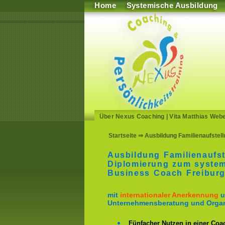
Home
Systemische Ausbildung
Über Nexus Coaching
|
Vita Matthias Web
Startseite
⇒ Ausbildung Familienaufstel
Ausbildung Familienaufst
Diplomierung zum system
Business Coach Freibur
mit
internationaler Anerkennung
u
Unternehmensberatung und Organ
Fünfacher Nutzen in einer Coa