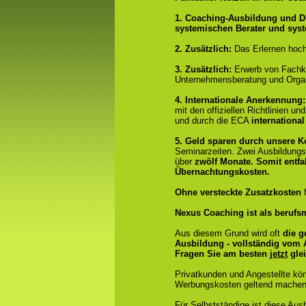
1. Coaching-Ausbildung und D
systemischen Berater und sys
2. Zusätzlich:
Das Erlernen hoch
3. Zusätzlich:
Erwerb von Fachk
Unternehmensberatung und Organ
4.
Internationale Anerkennung
mit den offiziellen Richtlinien 
und durch die ECA
international
5. Geld sparen durch unsere 
Seminarzeiten. Zwei Ausbildung
über
zwölf Monate.
Somit entfa
Übernachtungskosten.
Ohne versteckte Zusatzkosten
f
Nexus Coaching ist als berufsm
Aus diesem Grund wird oft
die g
Ausbildung - vollständig vom
Fragen Sie am besten
jetzt
glei
Privatkunden und Angestellte kö
Werbungskosten geltend machen
Für Selbstständige ist diese Aus