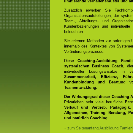
limitierende Verhaltensmuster und a
Zusätzlich erwerben Sie Fachko
Organisationsaufstellungen, der syst
Team-, Abteilungs- und Organisation
Kundenbeziehungen und individuelle
beleuchten.
Sie erlernen Methoden zur sofortigen 
innerhalb des Kontextes von Systemen
Veränderungsprozesse.
Diese
Coaching-Ausbildung Familie
systemischen Business Coach
, die
individueller Lösungsansätze in
Zusammenarbeit, Effizienz, Führ
Kundenbindung und Beratung vo
Teamentwicklung.
Der Wirkungsgrad dieser Coaching-A
Privatleben sehr viele berufliche Be
Verkauf und Vertrieb, Pädagogik, 
Allgemeinen, Training, Beratung, P
und natürlich Coaching.
» zum Seitenanfang Ausbildung Famieni