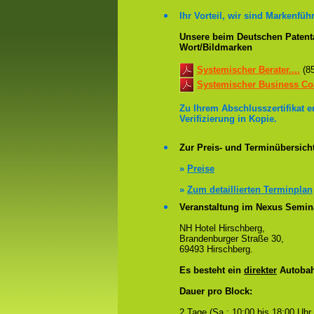
Ihr Vorteil, wir sind Markenführ
Unsere beim Deutschen Patenta
Wort/Bildmarken
Systemischer Berater....
(8
Systemischer Business Coa
Zu Ihrem Abschlusszertifikat 
Verifizierung in Kopie.
Zur Preis- und Terminübersicht
»
Preise
»
Zum detaillierten Terminplan
Veranstaltung im Nexus Semin
NH Hotel Hirschberg,
Brandenburger Straße 30,
69493 Hirschberg.
Es besteht ein
direkter
Autobah
Dauer pro Block:
2 Tage (Sa.: 10:00 bis 18:00 Uhr.