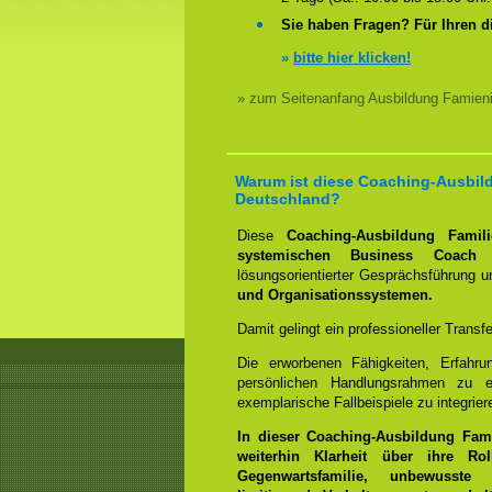
Sie haben Fragen? Für Ihren d
»
bitte hier klicken!
» zum Seitenanfang Ausbildung Famieni
Warum ist diese Coaching-Ausbild
Deutschland?
Diese
Coaching-Ausbildung Familie
systemischen Business Coach
b
lösungsorientierter Gesprächsführung 
und Organisationssystemen.
Damit gelingt ein professioneller Transf
Die erworbenen Fähigkeiten, Erfahr
persönlichen Handlungsrahmen zu e
exemplarische Fallbeispiele zu integrier
In dieser Coaching-Ausbildung Fam
weiterhin Klarheit über ihre R
Gegenwartsfamilie, unbewusste