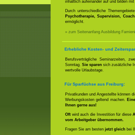
inhaltlich aufeinander auf und bilden 
Durch unterschiedliche Themengebiet
Psychotherapie, Supervision, Coach
ermöglicht.
» zum Seitenanfang Ausbildung Famieni
Erhebliche Kosten- und Zeiterspar
Berufsverträgliche Seminarzeiten, 
Sonntag.
Sie sparen
sich zusätzliche 
wertvolle Urlaubstage.
Für Sparfüchse aus Freiburg:
Privatkunden und Angestellte können d
Werbungskosten geltend machen.
Eine
Ihnen gerne aus!
Oft
wird auch die Investition für diese
A
vom Arbeitgeber übernommen.
Fragen Sie am besten
jetzt gleich
bei I