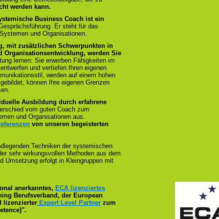
cht werden kann.
ystemische Business Coach ist ein
 Gesprächsführung. Er steht für das
 Systemen und Organisationen.
g, mit zusätzlichen Schwerpunkten in
 Organisationsentwicklung, werden Sie
tung lernen: Sie erwerben Fähigkeiten im
 entwerfen und vertiefen Ihren eigenen
munikationsstil, werden auf einem hohen
sgebildet, können Ihre eigenen Grenzen
sen.
iduelle Ausbildung durch erfahrene
terschied vom guten Coach zum
emen und Organisationen aus.
Referenzen
von unseren begeisterten
ndlegenden Techniken der systemischen
n der sehr wirkungsvollen Methoden aus dem
d Umsetzung erfolgt in Kleingruppen mit
tional anerkanntes,
ECA lizenziertes
ching Berufsverband, der European
 lizenzierter
Expert Level Partner
zum
tence)".