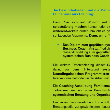
Die Besonderheiten und die Metho
Teilnehmer aus Freiburg:
Damit Sie sich auf Wunsch
mit 
selbstständig machen
können oder sic
weiterentwickeln
dürfen, braucht es g
schlagenden Argumente.
Denn, wir diff
Das Diplom zum geprüften sys
Business Coach:
Anstatt "ledigl
dieser Ausbildung zum
geprüfte
systemischen Business Coach
Die weitere Differenzierung dieser
C
darin, vor dem Hintergrund
syste
Neurolinguistischen Programmieren
Interventionsmethoden in der Arbeit mi
Die
Coaching-Ausbildung Familienau
TeilnehmerInnen und unter Berücksich
systemischen Beratung und Organisa
Um einen kontinuierlichen Fortschrit
Beratungsstils zu gewährleisten, bauen