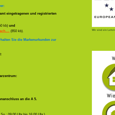
er:
mt eingetragenen und registrierten
50 kb)
und
Wir sind ein Lehr
ch....
(850 kb).
erhalten Sie die Markenurkunden zur
:
arzentrum:
nanschluss an die A 5.
 So.: 09:00 Uhr bis 16:00 Uhr.)