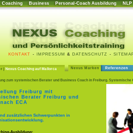
Coaching
Business
Personal-Coach Ausbildung
NLP
KONTAKT
-
IMPRESSUM
&
DATENSCHUTZ
-
SITEMA
Nexus Marken
Referenzen
er
|
Nexus Coaching auf Mallorca
lung zum systemischen Berater und Business Coach in Freiburg. Systemische
ellung Freiburg mit
ischen Berater Freiburg und
gnach ECA
nd zusätzlichen Schwerpunkten in
isationsentwicklung.
ching-Ausbildung: