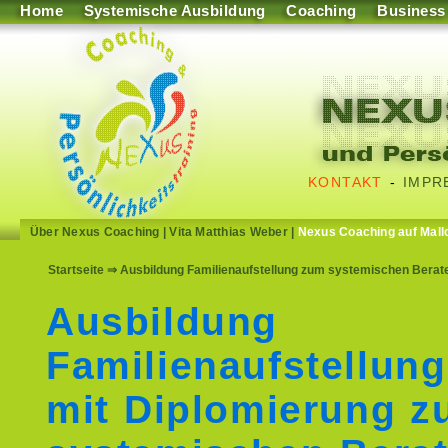
Home
Systemische Ausbildung
Coaching
Business
KONTAKT
-
IMPR
Über Nexus Coaching
|
Vita Matthias Weber
|
Nexus Coaching auf Mall
Startseite
⇒ Ausbildung Familienaufstellung zum systemischen Berat
Ausbildung
Familienaufstellun
mit Diplomierung 